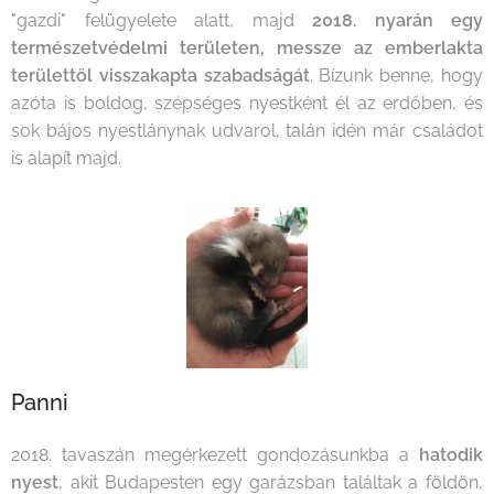
"gazdi" felügyelete alatt, majd
2018. nyarán egy
természetvédelmi területen, messze az emberlakta
területtől visszakapta szabadságát
. Bízunk benne, hogy
azóta is boldog, szépséges nyestként él az erdőben, és
sok bájos nyestlánynak udvarol, talán idén már családot
is alapít majd.
Panni
2018. tavaszán megérkezett gondozásunkba a
hatodik
nyest
, akit Budapesten egy garázsban találtak a földön,