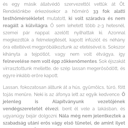
és egy másik állatvédő szervezettől vettük át Őt.
Rendelőnkbe érkezésekor a hőmérő
33 fok alatti
testhőmérsékletet
mutatott,
ki volt száradva és nem
reagált a külvilágra
. Ő sem lehetett több 2-3 hetesnél,
szemei pár nappal azelőtt nyílhattak ki. Azonnal
megkezdtük a felmelegítését, kapott infúziót és néhány
óra elteltével megpróbálkoztunk az etetésével is. Sokszor
kihányta a tejpótlót, vagy nem volt étvágya, így
felnevelése nem volt épp zökkenőmentes
. Sok éjszakát
virrasztottunk mellette, de szép lassan megerősödött, és
egyre inkább erőre kapott.
Lassan, fokozatosan álltunk át a hús, gyümölcs, túró, főtt
tojás menüre, Neki is az áfonya lett az egyik kedvence.
Ő
jelenleg is Alapítványunk vezetőjének
vendégszeretetét élvezi
, bent él vele a lakásban, és
ugyanúgy bejár dolgozni.
Nála még nem jelentkeztek a
szabadság utáni erős vágy első tünetei, de amint ilyet