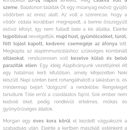
körülbelül
10-14 napos
lehetett. Még
csukva volt a
szeme
, Balatonon találták Őt egy műanyag esővíz gyűjtő
vödörben az eresz alatt. Az volt a szerencse, hogy a
vödör oldala korábban megrepedt, a benne összegyűlt
esővíz kifolyt, így nem fulladt bele a kis állatka. Eleinte
tejpótlóval
nevelgettük,
majd húst, gyümölcsöket, túrót,
főtt tojást kapott, kedvenc csemegéje az áfonya
lett.
Megkapta az alapimmunizáláshoz szükséges kombinált
oltásokat
, rendszeresen volt
kezelve külső és belső
paraziták ellen
. Egy ideig Alapítványunk vezetőjénél élt
egy hatalmas kerti kifutóban, amely kifejezetten Neki
készült. Napi szinten bent rohangálhatott a lakásban is, és
mindennap bejárt "dolgozni" a rendelőbe. Rengeteget
tanultunk Tőle erről a csodálatos fajról. Sok ember nem
kedveli őket, pedig rendkívül értelmes, mókás és
gyönyörűséges állatok.
Morgan egy
éves kora körül
el kezdett vágyakozni a
szabadság után. Eleinte a kertben mászkált esténként a