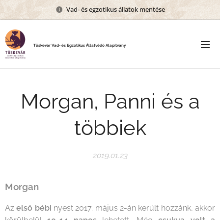
Vad- és egzotikus állatok mentése
Tüskevár Vad- és Egzotikus Állatvédő Alapítvány
Morgan, Panni és a
többiek
2019.01.23
Morgan
Az
első bébi
nyest 2017. május 2-án került hozzánk, akkor