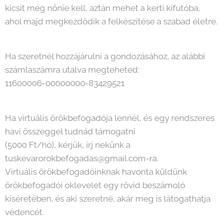
kicsit még nőnie kell, aztán mehet a kerti kifutóba,
ahol majd megkezdődik a felkészítése a szabad életre.
Ha szeretnél hozzájárulni a gondozásához, az alábbi
számlaszámra utalva megteheted:
11600006-00000000-83429521
Ha virtuális örökbefogadója lennél, és egy rendszeres
havi összeggel tudnád támogatni
(5000 Ft/hó), kérjük, írj nekünk a
tuskevarorokbefogadas@gmail.com-ra.
Virtuális örökbefogadóinknak havonta küldünk
örökbefogadói oklevelet egy rövid beszámoló
kíséretében, és aki szeretné, akár meg is látogathatja
védencét.