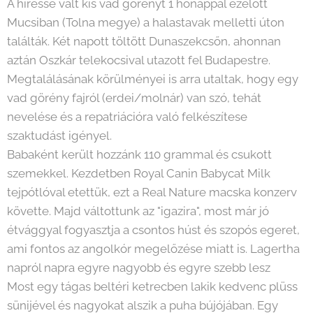
A híressé vált kis vad görényt 1 hónappal ezelőtt
Mucsiban (Tolna megye) a halastavak melletti úton
találták. Két napott töltött Dunaszekcsőn, ahonnan
aztán Oszkár telekocsival utazott fel Budapestre.
Megtalálásának körülményei is arra utaltak, hogy egy
vad görény fajról (erdei/molnár) van szó, tehát
nevelése és a repatriációra való felkészítese
szaktudást igényel.
Babaként került hozzánk 110 grammal és csukott
szemekkel. Kezdetben Royal Canin Babycat Milk
tejpótlóval etettük, ezt a Real Nature macska konzerv
követte. Majd váltottunk az "igazira", most már jó
étvággyal fogyasztja a csontos húst és szopós egeret,
ami fontos az angolkór megelőzése miatt is. Lagertha
napról napra egyre nagyobb és egyre szebb lesz
Most egy tágas beltéri ketrecben lakik kedvenc plüss
sünijével és nagyokat alszik a puha bújójában. Egy