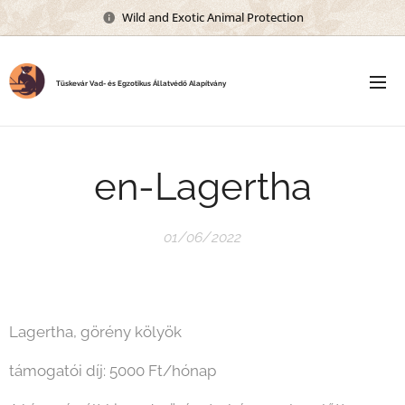
Wild and Exotic Animal Protection
Tüskevár Vad- és Egzotikus Állatvédő Alapítvány
en-Lagertha
01/06/2022
Lagertha, görény kölyök
támogatói díj: 5000 Ft/hónap