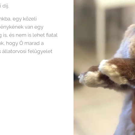
díj.
kba, egy közeli
zegénykének van egy
is, és nem is lehet fiatal
nk, hogy Ő marad a
állatorvosi felügyelet