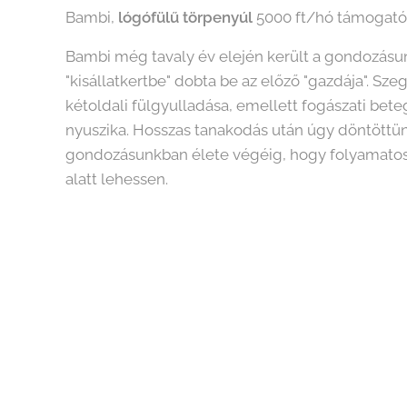
Bambi,
lógófülű törpenyúl
5000 ft/hó támogatói 
Bambi még tavaly év elején került a gondozásun
"kisállatkertbe" dobta be az előző "gazdája". S
kétoldali fülgyulladása, emellett fogászati beteg 
nyuszika. Hosszas tanakodás után úgy döntöttü
gondozásunkban élete végéig, hogy folyamatos 
alatt lehessen.