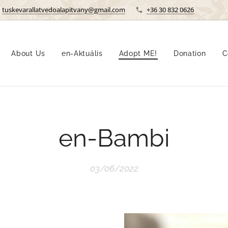
tuskevarallatvedoalapitvany@gmail.com
+36 30 832 0626
About Us
en-Aktuális
Adopt ME!
Donation
C
en-Bambi
03/06/2022