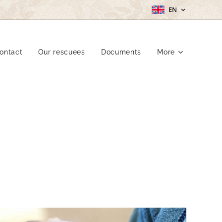
EN
ontact
Our rescuees
Documents
More