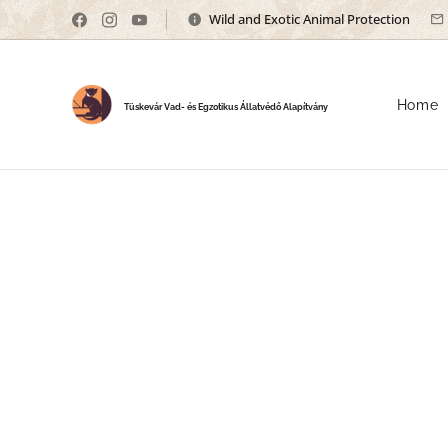
Wild and Exotic Animal Protection
Home
Tüskevár Vad- és Egzotikus Állatvédő Alapítvány